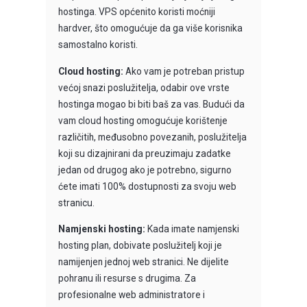
hostinga. VPS općenito koristi moćniji
hardver, što omogućuje da ga više korisnika
samostalno koristi.
Cloud hosting:
Ako vam je potreban pristup
većoj snazi ​​poslužitelja, odabir ove vrste
hostinga mogao bi biti baš za vas. Budući da
vam cloud hosting omogućuje korištenje
različitih, međusobno povezanih, poslužitelja
koji su dizajnirani da preuzimaju zadatke
jedan od drugog ako je potrebno, sigurno
ćete imati 100% dostupnosti za svoju web
stranicu.
Namjenski hosting:
Kada imate namjenski
hosting plan, dobivate poslužitelj koji je
namijenjen jednoj web stranici. Ne dijelite
pohranu ili resurse s drugima. Za
profesionalne web administratore i