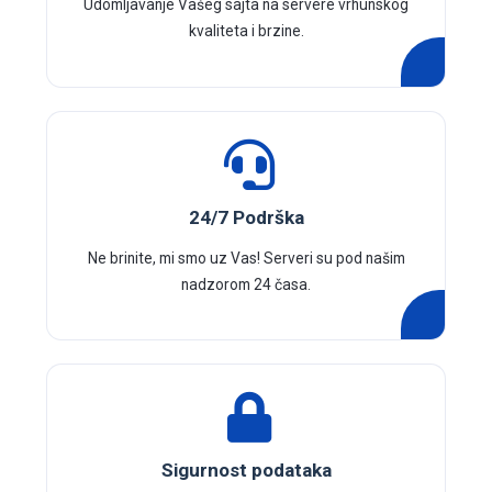
Udomljavanje Vašeg sajta na servere vrhunskog
kvaliteta i brzine.
24/7 Podrška
Ne brinite, mi smo uz Vas! Serveri su pod našim
nadzorom 24 časa.
Sigurnost podataka