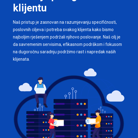
klijentu
Naš pristup je zasnovan na razumjevanju specifičnosti,
poslovnih ciljeva i potreba svakog klijenta kako bismo
najboljim rješenjem podržali njihovo poslovanje. Naš cilj je
da savremenim servisima, efikasnom podrškom i fokusom
na dugoročnu saradnju podržimo rast i napredak naših
klijenata.