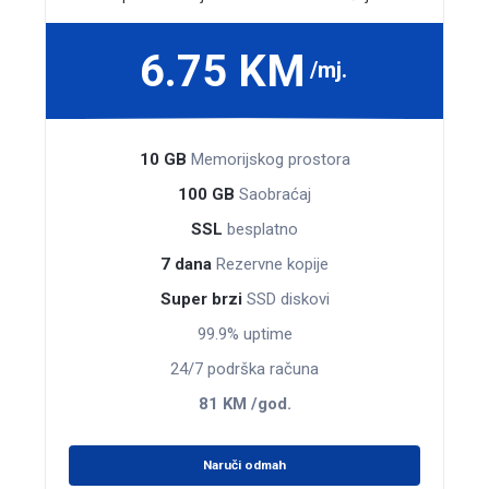
6.75 KM
/mj.
10 GB
Memoriјskog prostora
100 GB
Saobraćaj
SSL
besplatno
7 dana
Rezervne kopije
Super brzi
SSD diskovi
99.9% uptime
24/7 podrška računa
81 KM /god.
Naruči odmah