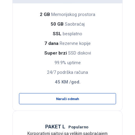
2 GB
Memoriјskog prostora
50 GB
Saobraćaj
SSL
besplatno
7 dana
Rezervne kopije
Super brzi
SSD diskovi
99.9% uptime
24/7 podrška računa
45 KM /god.
Naruči odmah
PAKET L
Popularno
Korporativni sajtovi sa velikim saobraćajem