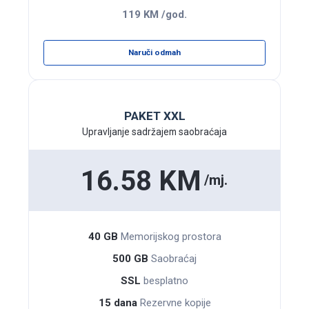
119 KM /god.
Naruči odmah
PAKET XXL
Upravljanje sadržajem saobraćaja
16.58 KM
/mj.
40 GB
Memoriјskog prostora
500 GB
Saobraćaj
SSL
besplatno
15 dana
Rezervne kopije