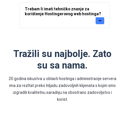
Trebam li imati tehničko znanje za
korištenje Hostingerovog web hostinga?
Tražili su najbolje. Zato
su sa nama.
20 godina iskustva u oblasti hostinga i administracije servera
ima za rezltat preko hiljadu zadovoljnih klijenata s kojim smo
izgradili kvalitetnu saradnju na obostrano zadovoljstvo i
korist.