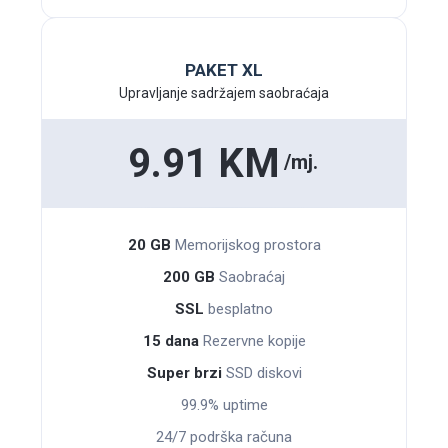
PAKET XL
Upravljanje sadržajem saobraćaja
9.91 KM
/mj.
20 GB
Memoriјskog prostora
200 GB
Saobraćaj
SSL
besplatno
15 dana
Rezervne kopije
Super brzi
SSD diskovi
99.9% uptime
24/7 podrška računa