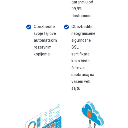
garanciju od
99,9%
dostupnosti
Obezbedite
Obezbedite
svoje fajlove
neograničene
automatskim
sigurnosne
rezervnim
SSL
kopijama
sertifikate
kako biste
šifrovali
saobraćaj na
vašem veb
sajtu