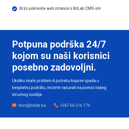
Brzo pokrenite web stranice s BitLab CMS-om
Potpuna podrška 24/7
kojom su naši korisnici
posebno zadovoljni.
Ukoliko imate problem ili potrebu koja ne spada u
besplatnu podršku, možete računati na pomoć našeg
stručnog osoblja.
tiket@bitlab.ba
+387 66 516 174