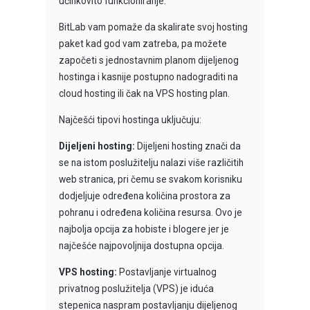
učinkovito funkcioniranje.
BitLab vam pomaže da skalirate svoj hosting
paket kad god vam zatreba, pa možete
započeti s jednostavnim planom dijeljenog
hostinga i kasnije postupno nadograditi na
cloud hosting ili čak na VPS hosting plan.
Najčešći tipovi hostinga uključuju:
Dijeljeni hosting:
Dijeljeni hosting znači da
se na istom poslužitelju nalazi više različitih
web stranica, pri čemu se svakom korisniku
dodjeljuje određena količina prostora za
pohranu i određena količina resursa. Ovo je
najbolja opcija za hobiste i blogere jer je
najčešće najpovoljnija dostupna opcija.
VPS hosting:
Postavljanje virtualnog
privatnog poslužitelja (VPS) je iduća
stepenica naspram postavljanju dijeljenog