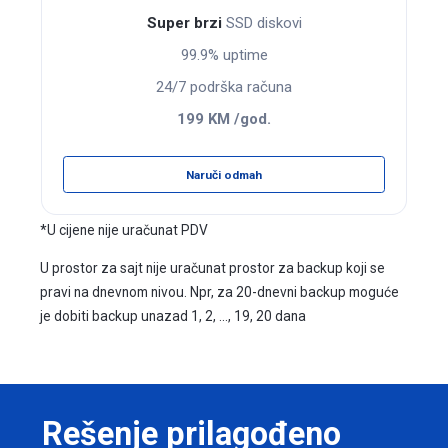
Super brzi
SSD diskovi
99.9% uptime
24/7 podrška računa
199 KM /god.
Naruči odmah
*U cijene nije uračunat PDV
U prostor za sajt nije uračunat prostor za backup koji se
pravi na dnevnom nivou. Npr, za 20-dnevni backup moguće
je dobiti backup unazad 1, 2, ..., 19, 20 dana
Rešenje prilagođeno