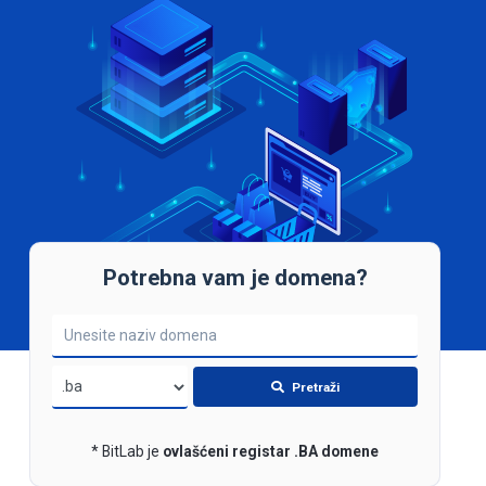
Potrebna vam je domena?
Pretraži
* BitLab je
ovlašćeni registаr .BA domenе