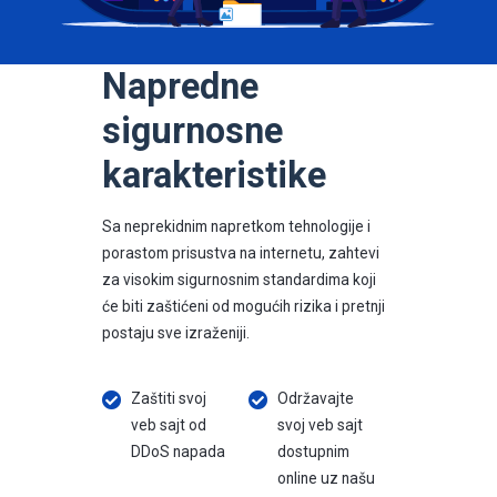
Napredne
sigurnosne
karakteristike
Sa neprekidnim napretkom tehnologije i
porastom prisustva na internetu, zahtevi
za visokim sigurnosnim standardima koji
će biti zaštićeni od mogućih rizika i pretnji
postaju sve izraženiji.
Zaštiti svoj
Održavajte
veb sajt od
svoj veb sajt
DDoS napada
dostupnim
online uz našu