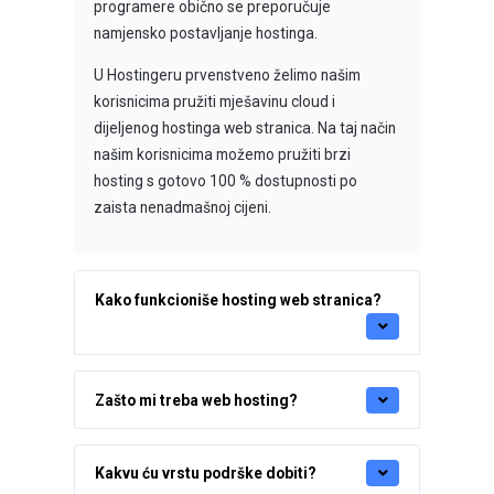
programere obično se preporučuje
namjensko postavljanje hostinga.
U Hostingeru prvenstveno želimo našim
korisnicima pružiti mješavinu cloud i
dijeljenog hostinga web stranica. Na taj način
našim korisnicima možemo pružiti brzi
hosting s gotovo 100 % dostupnosti po
zaista nenadmašnoj cijeni.
Kako funkcioniše hosting web stranica?
Zašto mi treba web hosting?
Kakvu ću vrstu podrške dobiti?